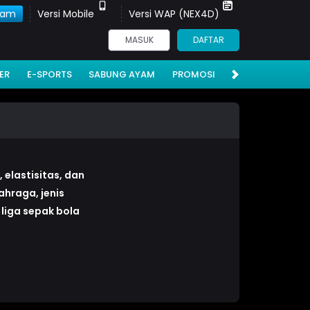
gram
Versi Mobile
Versi WAP (NEX4D)
MASUK
DAFTAR
ER
E-SPORTS
SABUNG AYAM
PROMOSI
 elastisitas, dan
hraga, jenis
liga sepak bola