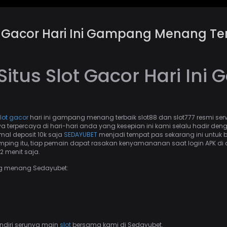
ot Gacor Hari Ini Gampang Menang Te
Situs Slot Gacor Hari I
slot gacor
hari ini gampang menang terbaik slot88 dan slot777 resmi ser
terpercaya di hari-hari anda yang kesepian ini kami selalu hadir denga
al deposit 10k saja
SEDAYUBET
menjadi tempat pas sekarang ini untuk be
isamping itu, tiap pemain dapat rasakan kenyamananan saat login APK d
 menit saja.
ang menang Sedayubet:
endiri serunya main
slot
bersama kami di Sedayubet.