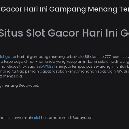
ot Gacor Hari Ini Gampang Menang Te
Situs Slot Gacor Hari I
slot gacor
hari ini gampang menang terbaik slot88 dan slot777 resmi ser
terpercaya di hari-hari anda yang kesepian ini kami selalu hadir denga
al deposit 10k saja
SEDAYUBET
menjadi tempat pas sekarang ini untuk be
isamping itu, tiap pemain dapat rasakan kenyamananan saat login APK d
 menit saja.
ang menang Sedayubet:
endiri serunya main
slot
bersama kami di Sedayubet.