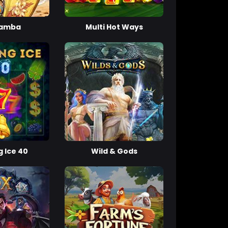
amba
Multi Hot Ways
 Ice 40
Wild & Gods