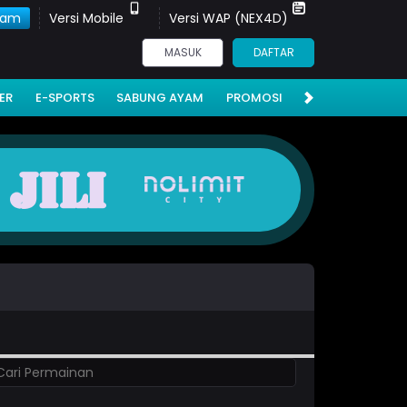
gram
Versi Mobile
Versi WAP (NEX4D)
MASUK
DAFTAR
ER
E-SPORTS
SABUNG AYAM
PROMOSI