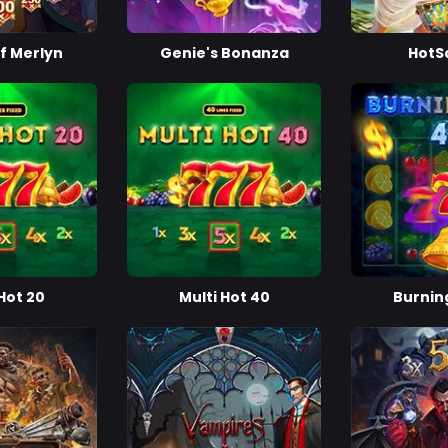
f Merlyn
Genie's Bonanza
HotS
Hot 20
Multi Hot 40
Burning