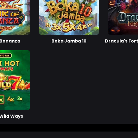
 Bonanza
Boka Jamba 10
 Wild Ways