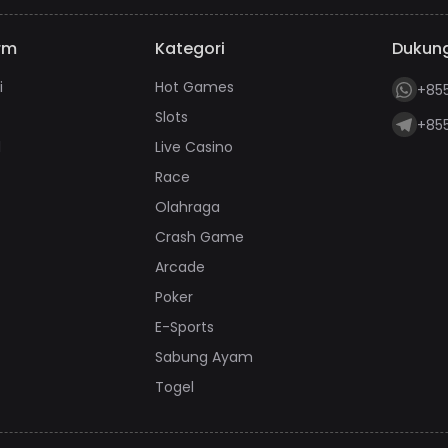
rm
Kategori
Dukun
i
Hot Games
+85
Slots
+85
l
Live Casino
Race
Olahraga
Crash Game
Arcade
Poker
E-Sports
Sabung Ayam
Togel