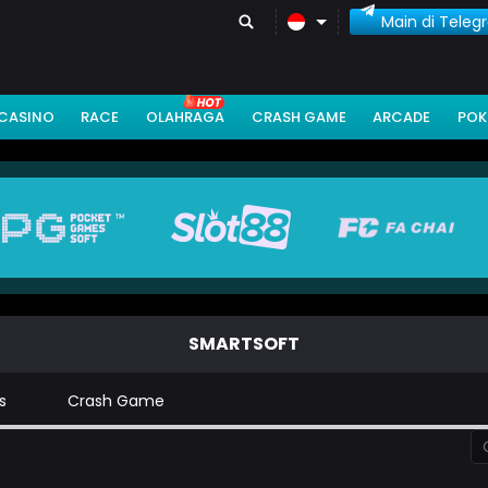
Main di Tele
 CASINO
RACE
OLAHRAGA
CRASH GAME
ARCADE
POK
SMARTSOFT
s
Crash Game