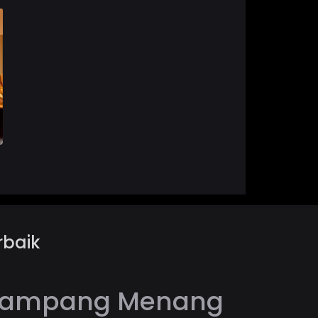
rbaik
ni Gampang Menang