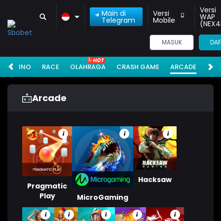
Versi
Main di
Versi
WAP
Telegram
Mobile
(NEX4
MASUK
DAF
VE CASINO
RACE
OLAHRAGA
CRASH GAME
ARCADE
POK
Arcade
i
i
i
Hacksaw
Pragmatic
Play
MicroGaming
i
i
i
i
i