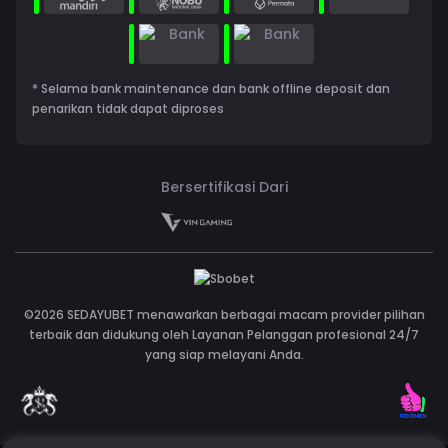
* Selama bank maintenance dan bank offline deposit dan
penarikan tidak dapat diproses
Bersertifikasi Dari
©2026 SEDAYUBET menawarkan berbagai macam provider pilihan
terbaik dan didukung oleh Layanan Pelanggan profesional 24/7
yang siap melayani Anda.